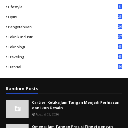
Lifestyle
8
Opini
23
Pengetahuan
26
Teknik Industri
37
Teknologi
63
Traveling
43
Tutorial
56
Random Posts
Cartier: Ketika Jam Tangan Menjadi Perhiasan
dan Ikon Desain
August 03, 2026
Omega: Jam Tangan Presisi Tinggi dengan