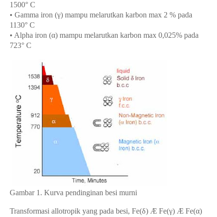
1500° C
• Gamma iron (γ) mampu melarutkan karbon max 2 % pada
1130° C
• Alpha iron (α) mampu melarutkan karbon max 0,025% pada
723° C
Gambar 1. Kurva pendinginan besi murni
Transformasi allotropik yang pada besi, Fe(δ) Æ Fe(γ) Æ Fe(α)