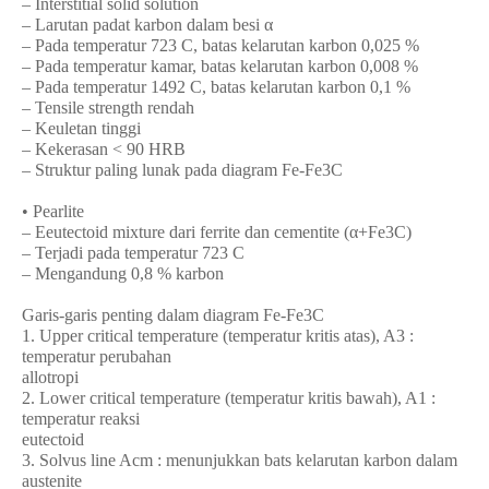
– Interstitial solid solution
– Larutan padat karbon dalam besi α
– Pada temperatur 723 C, batas kelarutan karbon 0,025 %
– Pada temperatur kamar, batas kelarutan karbon 0,008 %
– Pada temperatur 1492 C, batas kelarutan karbon 0,1 %
– Tensile strength rendah
– Keuletan tinggi
– Kekerasan < 90 HRB
– Struktur paling lunak pada diagram Fe-Fe3C
• Pearlite
– Eeutectoid mixture dari ferrite dan cementite (α+Fe3C)
– Terjadi pada temperatur 723 C
– Mengandung 0,8 % karbon
Garis-garis penting dalam diagram Fe-Fe3C
1. Upper critical temperature (temperatur kritis atas), A3 :
temperatur perubahan
allotropi
2. Lower critical temperature (temperatur kritis bawah), A1 :
temperatur reaksi
eutectoid
3. Solvus line Acm : menunjukkan bats kelarutan karbon dalam
austenite