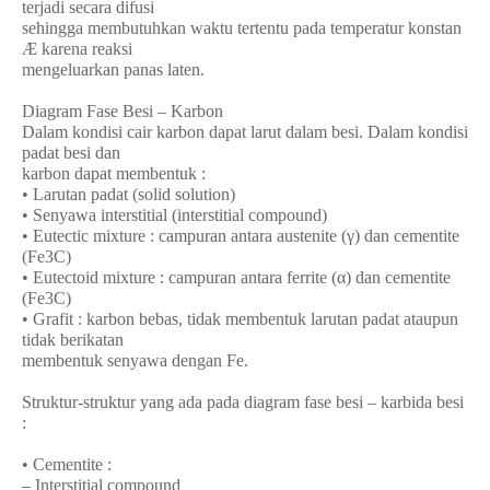
terjadi secara difusi
sehingga membutuhkan waktu tertentu pada temperatur konstan
Æ karena reaksi
mengeluarkan panas laten.
Diagram Fase Besi – Karbon
Dalam kondisi cair karbon dapat larut dalam besi. Dalam kondisi
padat besi dan
karbon dapat membentuk :
• Larutan padat (solid solution)
• Senyawa interstitial (interstitial compound)
• Eutectic mixture : campuran antara austenite (γ) dan cementite
(Fe3C)
• Eutectoid mixture : campuran antara ferrite (α) dan cementite
(Fe3C)
• Grafit : karbon bebas, tidak membentuk larutan padat ataupun
tidak berikatan
membentuk senyawa dengan Fe.
Struktur-struktur yang ada pada diagram fase besi – karbida besi
:
• Cementite :
– Interstitial compound