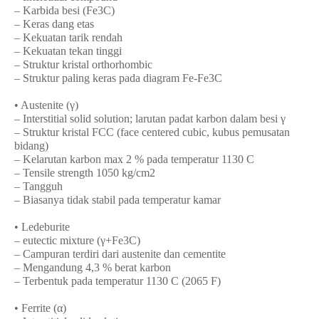
– Karbida besi (Fe3C)
– Keras dang etas
– Kekuatan tarik rendah
– Kekuatan tekan tinggi
– Struktur kristal orthorhombic
– Struktur paling keras pada diagram Fe-Fe3C
• Austenite (γ)
– Interstitial solid solution; larutan padat karbon dalam besi γ
– Struktur kristal FCC (face centered cubic, kubus pemusatan
bidang)
– Kelarutan karbon max 2 % pada temperatur 1130 C
– Tensile strength 1050 kg/cm2
– Tangguh
– Biasanya tidak stabil pada temperatur kamar
• Ledeburite
– eutectic mixture (γ+Fe3C)
– Campuran terdiri dari austenite dan cementite
– Mengandung 4,3 % berat karbon
– Terbentuk pada temperatur 1130 C (2065 F)
• Ferrite (α)