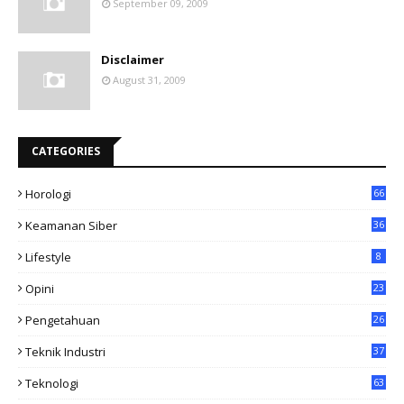
September 09, 2009
Disclaimer
August 31, 2009
CATEGORIES
Horologi
66
Keamanan Siber
36
Lifestyle
8
Opini
23
Pengetahuan
26
Teknik Industri
37
Teknologi
63